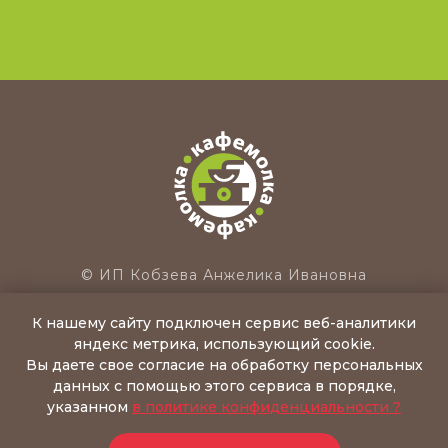
© ИП Кобзева Анжелика Ивановна
ИНН: 691100540990, ОГРИП: 305691113400021
К нашему сайту подключен сервис веб-аналитики
171283, Тверская обл., Конаковский р-н,
яндекс метрика, использующий cookie.
д.Вахромеево, ул.Лиговка, д.20 А
Вы даете свое согласие на обработку персональных
САЙТ НЕ ЯВЛЯЕТСЯ СРЕДСТВОМ МАССОВОЙ
данных с помощью этого сервиса в порядке,
ИНФОРМАЦИИ
указанном
в политике конфиденциальности ?
Политика конфиденциальности