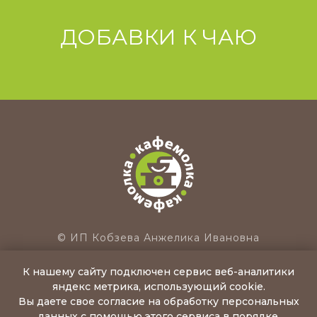
ДОБАВКИ К ЧАЮ
© ИП Кобзева Анжелика Ивановна
ИНН: 691100540990, ОГРИП: 305691113400021
К нашему сайту подключен сервис веб-аналитики
171283, Тверская обл., Конаковский р-н,
яндекс метрика, использующий cookie.
д.Вахромеево, ул.Лиговка, д.20 А
Вы даете свое согласие на обработку персональных
САЙТ НЕ ЯВЛЯЕТСЯ СРЕДСТВОМ МАССОВОЙ
данных с помощью этого сервиса в порядке,